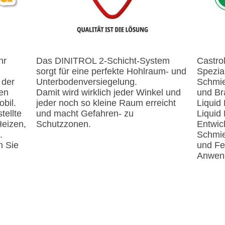
Das DINITROL 2-Schicht-System
Castrol
hr
sorgt für eine perfekte Hohlraum- und
Spezia
nd.
Unterbodenversiegelung.
Schmie
 der
Damit wird wirklich jeder Winkel und
und Br
gen
jeder noch so kleine Raum erreicht
Liqu
bil.
und macht Gefahren- zu
Liquid
tellte
Schutzzonen.
Entwic
Heizen,
Schmier
ug.
und Fet
n Sie
Anwen